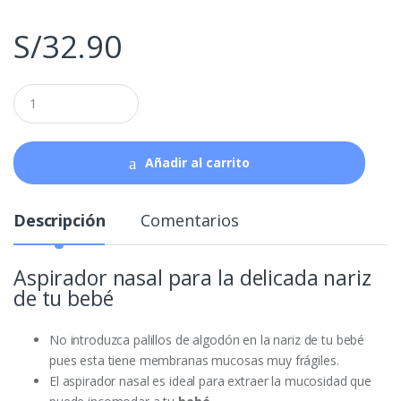
S/
32.90
Q
u
a
n
t
Añadir al carrito
i
t
y
Descripción
Comentarios
Aspirador nasal para la delicada nariz
de tu bebé
No introduzca palillos de algodón en la nariz de tu bebé
pues esta tiene membranas mucosas muy frágiles.
El aspirador nasal es ideal para extraer la mucosidad que