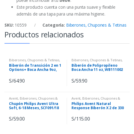
puede incomodar a tu
bebé
.
Este producto cuenta con una punta suave y flexible
además de una tapa para una máxima higiene.
SKU:
10559
Categoría:
Biberones, Chupones & Tetinas
Productos relacionados
Biberones, Chupones & Tetinas
,
Biberones, Chupones & Tetinas
,
Dr. Brown´s
Dr. Brown´s
Biberón de Transición 2 en 1
Biberón de Polipropileno
Options+ Boca Ancha 9oz,
Boca Ancha 11 oz, WB111002
Marca Dr Brown’s, WB91606
S/
64.90
S/
59.90
Avent
,
Biberones, Chupones &
Avent
,
Biberones, Chupones &
Tetinas
Tetinas
Chupón Philips Avent Ultra
Philips Avent Natural
Soft, 6-18 Meses, SCF091/18
Response Biberón X 2 de 330
ml, SCY906/02
S/
59.00
S/
115.00