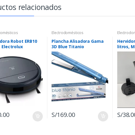
ctos relacionados
domésticos
Electrodomésticos
Electrodo
adora Robot ERB10
Plancha Alisadora Gama
Hervidor
Electrolux
3D Blue Titanio
litros, 
BECHS02426 Azul
HK8720
0.00
S/
169.00
S/
38.0