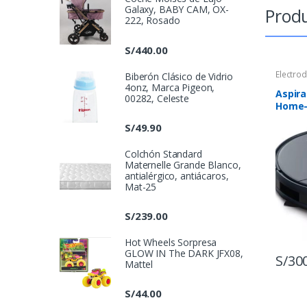
Galaxy, BABY CAM, OX-
Produ
222, Rosado
S/
440.00
Electro
Biberón Clásico de Vidrio
4onz, Marca Pigeon,
Aspir
00282, Celeste
Home- 
S/
49.90
Colchón Standard
Maternelle Grande Blanco,
antialérgico, antiácaros,
Mat-25
S/
239.00
Hot Wheels Sorpresa
GLOW IN The DARK JFX08,
S/
30
Mattel
S/
44.00