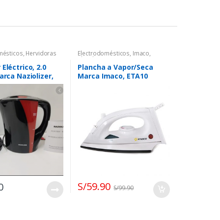
mésticos
,
Hervidoras
Electrodomésticos
,
Imaco
,
Planchas
 Eléctrico, 2.0
Plancha a Vapor/Seca
Marca Naziolizer,
Marca Imaco, ETA10
S/
59.90
0
S/
99.90