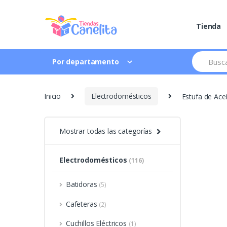
Skip to navigation
Skip to content
Tienda
S
Por departamento
e
a
r
c
Inicio
Electrodomésticos
Estufa de Ace
h
f
o
r
Mostrar todas las categorías
:
Electrodomésticos
(116)
Batidoras
(5)
Cafeteras
(2)
Cuchillos Eléctricos
(1)