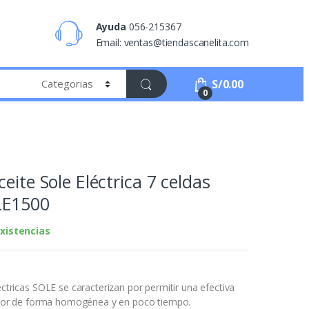
Ayuda
056-215367
Email: ventas@tiendascanelita.com
S/
0.00
0
eite Sole Eléctrica 7 celdas
LE1500
xistencias
éctricas SOLE se caracterizan por permitir una efectiva
calor de forma homogénea y en poco tiempo.