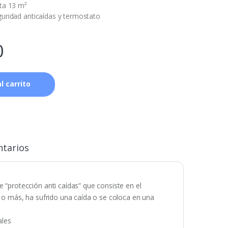
ta 13 m²
uridad anticaídas y termostato
0
l carrito
tarios
 “protección anti caídas” que consiste en el
° o más, ha sufrido una caída o se coloca en una
ales