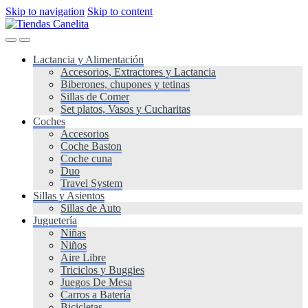
Skip to navigation
Skip to content
Lactancia y Alimentación
Accesorios, Extractores y Lactancia
Biberones, chupones y tetinas
Sillas de Comer
Set platos, Vasos y Cucharitas
Coches
Accesorios
Coche Baston
Coche cuna
Duo
Travel System
Sillas y Asientos
Sillas de Auto
Juguetería
Niñas
Niños
Aire Libre
Triciclos y Buggies
Juegos De Mesa
Carros a Batería
Bicicletas