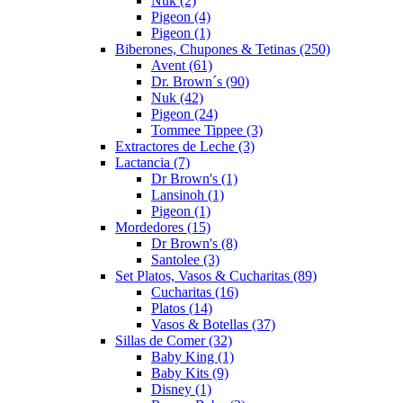
Nuk
(2)
Pigeon
(4)
Pigeon
(1)
Biberones, Chupones & Tetinas
(250)
Avent
(61)
Dr. Brown´s
(90)
Nuk
(42)
Pigeon
(24)
Tommee Tippee
(3)
Extractores de Leche
(3)
Lactancia
(7)
Dr Brown's
(1)
Lansinoh
(1)
Pigeon
(1)
Mordedores
(15)
Dr Brown's
(8)
Santolee
(3)
Set Platos, Vasos & Cucharitas
(89)
Cucharitas
(16)
Platos
(14)
Vasos & Botellas
(37)
Sillas de Comer
(32)
Baby King
(1)
Baby Kits
(9)
Disney
(1)