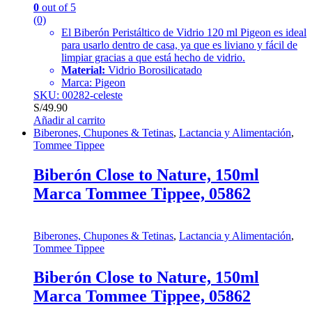
0
out of 5
(0)
El Biberón Peristáltico de Vidrio 120 ml Pigeon es ideal
para usarlo dentro de casa, ya que es liviano y fácil de
limpiar gracias a que está hecho de vidrio.
Material:
Vidrio Borosilicatado
Marca: Pigeon
SKU: 00282-celeste
S/
49.90
Añadir al carrito
Biberones, Chupones & Tetinas
,
Lactancia y Alimentación
,
Tommee Tippee
Biberón Close to Nature, 150ml
Marca Tommee Tippee, 05862
Biberones, Chupones & Tetinas
,
Lactancia y Alimentación
,
Tommee Tippee
Biberón Close to Nature, 150ml
Marca Tommee Tippee, 05862