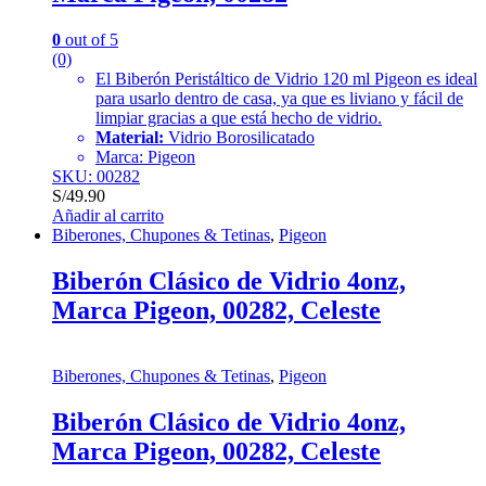
0
out of 5
(0)
El Biberón Peristáltico de Vidrio 120 ml Pigeon es ideal
para usarlo dentro de casa, ya que es liviano y fácil de
limpiar gracias a que está hecho de vidrio.
Material:
Vidrio Borosilicatado
Marca: Pigeon
SKU: 00282
S/
49.90
Añadir al carrito
Biberones, Chupones & Tetinas
,
Pigeon
Biberón Clásico de Vidrio 4onz,
Marca Pigeon, 00282, Celeste
Biberones, Chupones & Tetinas
,
Pigeon
Biberón Clásico de Vidrio 4onz,
Marca Pigeon, 00282, Celeste