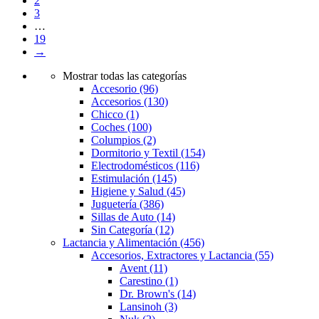
2
3
…
19
→
Mostrar todas las categorías
Accesorio
(96)
Accesorios
(130)
Chicco
(1)
Coches
(100)
Columpios
(2)
Dormitorio y Textil
(154)
Electrodomésticos
(116)
Estimulación
(145)
Higiene y Salud
(45)
Juguetería
(386)
Sillas de Auto
(14)
Sin Categoría
(12)
Lactancia y Alimentación
(456)
Accesorios, Extractores y Lactancia
(55)
Avent
(11)
Carestino
(1)
Dr. Brown's
(14)
Lansinoh
(3)