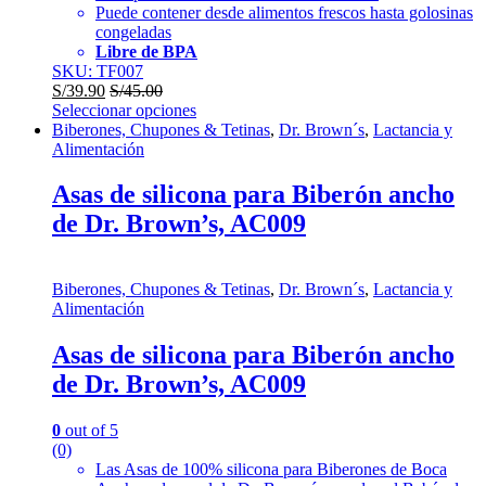
Puede contener desde alimentos frescos hasta golosinas
congeladas
Libre de BPA
SKU: TF007
S/
39.90
S/
45.00
Seleccionar opciones
Biberones, Chupones & Tetinas
,
Dr. Brown´s
,
Lactancia y
Alimentación
Asas de silicona para Biberón ancho
de Dr. Brown’s, AC009
Biberones, Chupones & Tetinas
,
Dr. Brown´s
,
Lactancia y
Alimentación
Asas de silicona para Biberón ancho
de Dr. Brown’s, AC009
0
out of 5
(0)
Las Asas de 100% silicona para Biberones de Boca