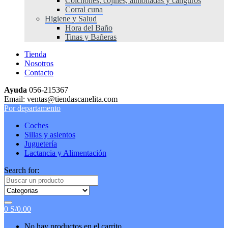
Colchones, cojines, almohadas y canguros
Corral cuna
Higiene y Salud
Hora del Baño
Tinas y Bañeras
Tienda
Nosotros
Contacto
Ayuda
056-215367
Email: ventas@tiendascanelita.com
Por departamento
Coches
Sillas y asientos
Juguetería
Lactancia y Alimentación
Search for:
0
S/
0.00
No hay productos en el carrito.