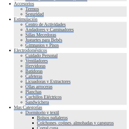
Accesorios
Termos
Seguridad
Estimulación
Centro de Actividades
Andadores y Caminadores
Sillas Mecedoras
Juguetes para Bebés
Gimnasios y Pisos
Electrodomésticos
Cuidado Personal
Ventiladores
Hervidoras
Batidoras
Cafeteras
Licuadoras y Extractores
Ollas arroceras
Planchas
Cuchillos Eléctricos
Sandwichera
Mas Categorías
Dormitorio y textil
Bolsos pañaleros
Colchones, cojines, almohadas y canguros
Corral cuna