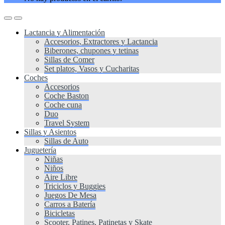
Lactancia y Alimentación
Accesorios, Extractores y Lactancia
Biberones, chupones y tetinas
Sillas de Comer
Set platos, Vasos y Cucharitas
Coches
Accesorios
Coche Baston
Coche cuna
Duo
Travel System
Sillas y Asientos
Sillas de Auto
Juguetería
Niñas
Niños
Aire Libre
Triciclos y Buggies
Juegos De Mesa
Carros a Batería
Bicicletas
Scooter, Patines, Patinetas y Skate