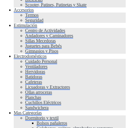
Scooter, Patines, Patinetas y Skate
Accesorios
Termos
Seguridad
Estimulación
Centro de Actividades
Andadores y Caminadores
Sillas Mecedoras
Juguetes para Bebés
Gimnasios y Pisos
Electrodomésticos
Cuidado Personal
Ventiladores
Hervidoras
Batidoras
Cafeteras
Licuadoras y Extractores
Ollas arroceras
Planchas
Cuchillos Eléctricos
Sandwichera
Mas Categorías
Dormitorio y textil
Bolsos pañaleros