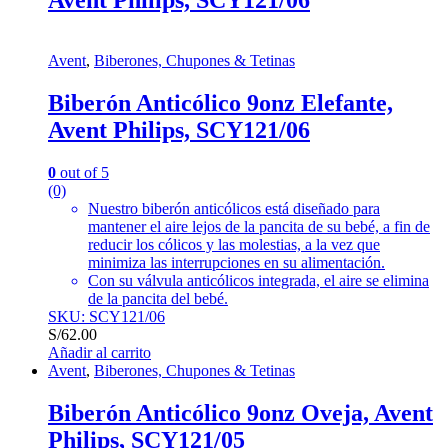
Avent Philips, SCY121/06
Avent
,
Biberones, Chupones & Tetinas
Biberón Anticólico 9onz Elefante,
Avent Philips, SCY121/06
0
out of 5
(0)
Nuestro biberón anticólicos está diseñado para
mantener el aire lejos de la pancita de su bebé, a fin de
reducir los cólicos y las molestias, a la vez que
minimiza las interrupciones en su alimentación.
Con su válvula anticólicos integrada, el aire se elimina
de la pancita del bebé.
SKU: SCY121/06
S/
62.00
Añadir al carrito
Avent
,
Biberones, Chupones & Tetinas
Biberón Anticólico 9onz Oveja, Avent
Philips, SCY121/05