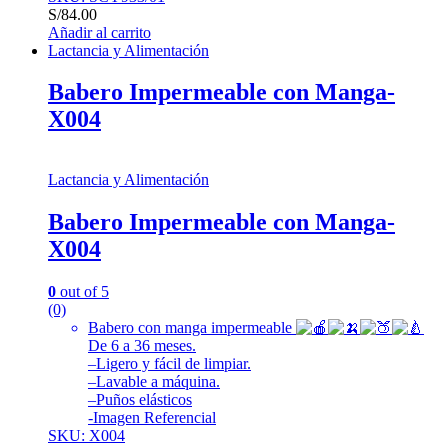
S/
84.00
Añadir al carrito
Lactancia y Alimentación
Babero Impermeable con Manga-
X004
Lactancia y Alimentación
Babero Impermeable con Manga-
X004
0
out of 5
(0)
Babero con manga impermeable
De 6 a 36 meses.
–
Ligero y fácil de limpiar.
–
Lavable a máquina.
–
Puños elásticos
-Imagen Referencial
SKU: X004