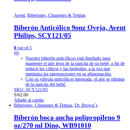
Avent
,
Biberones, Chupones & Tetinas
Biberón Anticólico 9onz Oveja, Avent
Philips, SCY121/05
0
out of 5
(0)
Nuestro biberón anticólicos está diseñado para
mantener el aire lejos de la pancita de su bebé, a fin de
reducir los cólicos y las molestias, a la vez que
minimiza las interrupciones en su alimentación.
Con su válvula anticólicos integrada, el aire se elimina
de la pancita del bebé.
SKU: SCY121/05
S/
62.00
Añadir al carrito
Biberones, Chupones & Tetinas
,
Dr. Brown´s
Biberón boca ancha polipropileno 9
oz/270 ml Dino, WB91010