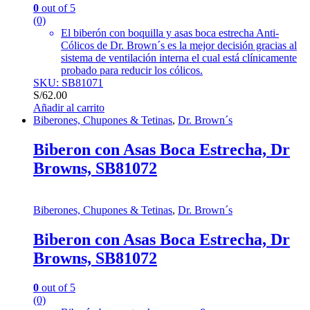
0
out of 5
(0)
El biberón con boquilla y asas boca estrecha Anti-
Cólicos de Dr. Brown´s es la mejor decisión gracias al
sistema de ventilación interna el cual está clínicamente
probado para reducir los cólicos.
SKU: SB81071
S/
62.00
Añadir al carrito
Biberones, Chupones & Tetinas
,
Dr. Brown´s
Biberon con Asas Boca Estrecha, Dr
Browns, SB81072
Biberones, Chupones & Tetinas
,
Dr. Brown´s
Biberon con Asas Boca Estrecha, Dr
Browns, SB81072
0
out of 5
(0)