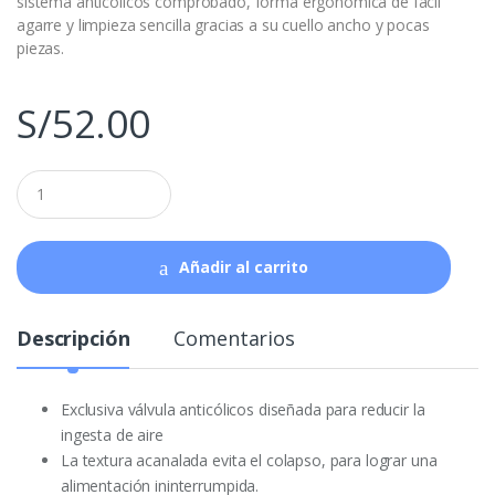
sistema anticólicos comprobado, forma ergonómica de fácil
agarre y limpieza sencilla gracias a su cuello ancho y pocas
piezas.
S/
52.00
Q
u
a
n
t
Añadir al carrito
i
t
y
Descripción
Comentarios
Exclusiva válvula anticólicos diseñada para reducir la
ingesta de aire
La textura acanalada evita el colapso, para lograr una
alimentación ininterrumpida.