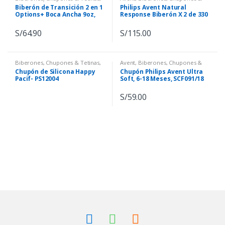
Dr. Brown´s
Tetinas
Biberón de Transición 2 en 1
Philips Avent Natural
Options+ Boca Ancha 9oz,
Response Biberón X 2 de 330
Marca Dr Brown’s, WB91604
ml, SCY906/02
S/
64.90
S/
115.00
Biberones, Chupones & Tetinas
,
Avent
,
Biberones, Chupones &
Dr. Brown´s
Tetinas
Chupón de Silicona Happy
Chupón Philips Avent Ultra
Pacif- PS12004
Soft, 6-18 Meses, SCF091/18
S/
59.00