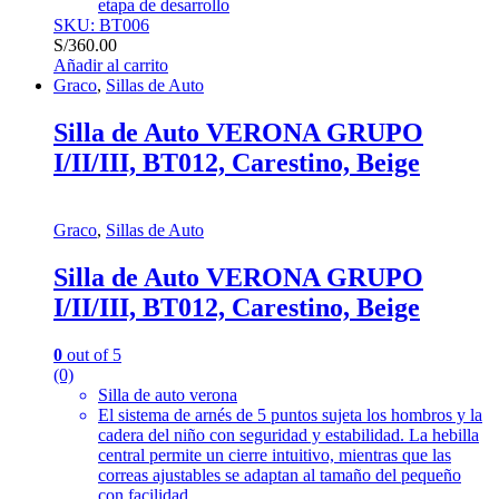
etapa de desarrollo
SKU: BT006
S/
360.00
Añadir al carrito
Graco
,
Sillas de Auto
Silla de Auto VERONA GRUPO
I/II/III, BT012, Carestino, Beige
Graco
,
Sillas de Auto
Silla de Auto VERONA GRUPO
I/II/III, BT012, Carestino, Beige
0
out of 5
(0)
Silla de auto verona
El sistema de arnés de 5 puntos sujeta los hombros y la
cadera del niño con seguridad y estabilidad. La hebilla
central permite un cierre intuitivo, mientras que las
correas ajustables se adaptan al tamaño del pequeño
con facilidad.