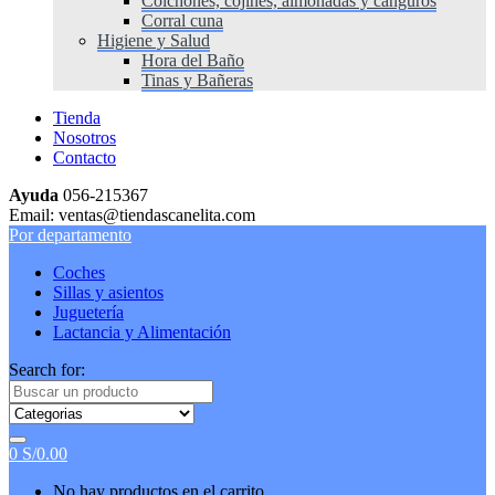
Colchones, cojines, almohadas y canguros
Corral cuna
Higiene y Salud
Hora del Baño
Tinas y Bañeras
Tienda
Nosotros
Contacto
Ayuda
056-215367
Email: ventas@tiendascanelita.com
Por departamento
Coches
Sillas y asientos
Juguetería
Lactancia y Alimentación
Search for:
0
S/
0.00
No hay productos en el carrito.