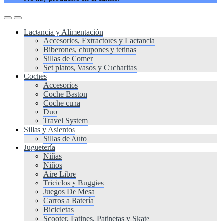
Lactancia y Alimentación
Accesorios, Extractores y Lactancia
Biberones, chupones y tetinas
Sillas de Comer
Set platos, Vasos y Cucharitas
Coches
Accesorios
Coche Baston
Coche cuna
Duo
Travel System
Sillas y Asientos
Sillas de Auto
Juguetería
Niñas
Niños
Aire Libre
Triciclos y Buggies
Juegos De Mesa
Carros a Batería
Bicicletas
Scooter, Patines, Patinetas y Skate