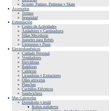
Scooter, Patines, Patinetas y Skate
Accesorios
Termos
Seguridad
Estimulación
Centro de Actividades
Andadores y Caminadores
Sillas Mecedoras
Juguetes para Bebés
Gimnasios y Pisos
Electrodomésticos
Cuidado Personal
Ventiladores
Hervidoras
Batidoras
Cafeteras
Licuadoras y Extractores
Ollas arroceras
Planchas
Cuchillos Eléctricos
Sandwichera
Mas Categorías
Dormitorio y textil
Bolsos pañaleros