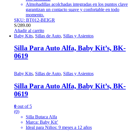
Almohadillas acolchadas integradas en los puntos clave
garantizan un contacto suave y confortable en todo
momento.
SKU: BT012-BEIGR
S/
289.00
Añadir al carrito
Baby Kits
,
Sillas de Auto
,
Sillas y Asientos
Silla Para Auto Alfa, Baby Kit’s, BK-
0619
Baby Kits
,
Sillas de Auto
,
Sillas y Asientos
Silla Para Auto Alfa, Baby Kit’s, BK-
0619
0
out of 5
(0)
Silla Butaca Alfa
Marca: Baby Kit’
Ideal para Niños: 9 meses a 12 años