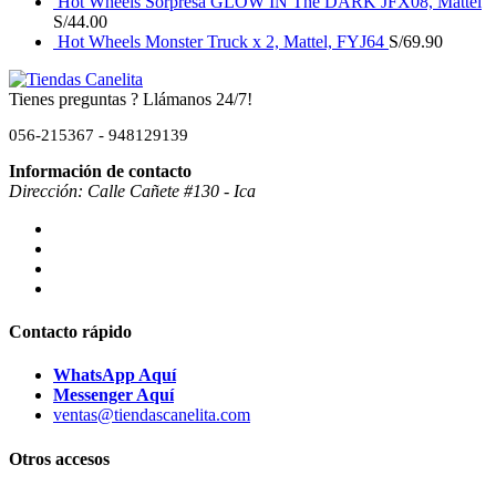
Hot Wheels Sorpresa GLOW IN The DARK JFX08, Mattel
S/
44.00
Hot Wheels Monster Truck x 2, Mattel, FYJ64
S/
69.90
Tienes preguntas ? Llámanos 24/7!
056-215367 - 948129139
Información de contacto
Dirección: Calle Cañete #130 - Ica
Contacto rápido
WhatsApp Aquí
Messenger Aquí
ventas@tiendascanelita.com
Otros accesos