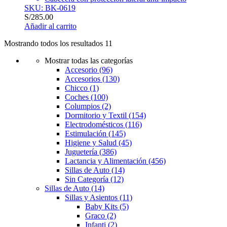
SKU: BK-0619
S/
285.00
Añadir al carrito
Mostrando todos los resultados 11
Mostrar todas las categorías
Accesorio
(96)
Accesorios
(130)
Chicco
(1)
Coches
(100)
Columpios
(2)
Dormitorio y Textil
(154)
Electrodomésticos
(116)
Estimulación
(145)
Higiene y Salud
(45)
Juguetería
(386)
Lactancia y Alimentación
(456)
Sillas de Auto
(14)
Sin Categoría
(12)
Sillas de Auto
(14)
Sillas y Asientos
(11)
Baby Kits
(5)
Graco
(2)
Infanti
(2)