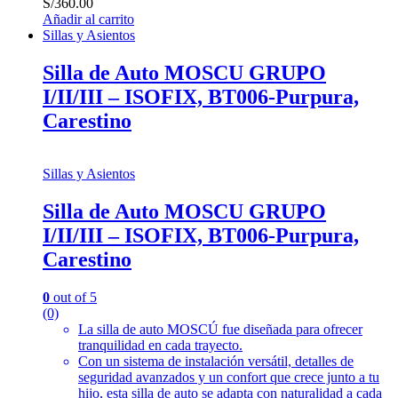
S/
360.00
Añadir al carrito
Sillas y Asientos
Silla de Auto MOSCU GRUPO
I/II/III – ISOFIX, BT006-Purpura,
Carestino
Sillas y Asientos
Silla de Auto MOSCU GRUPO
I/II/III – ISOFIX, BT006-Purpura,
Carestino
0
out of 5
(0)
La silla de auto MOSCÚ fue diseñada para ofrecer
tranquilidad en cada trayecto.
Con un sistema de instalación versátil, detalles de
seguridad avanzados y un confort que crece junto a tu
hijo, esta silla de auto se adapta con naturalidad a cada