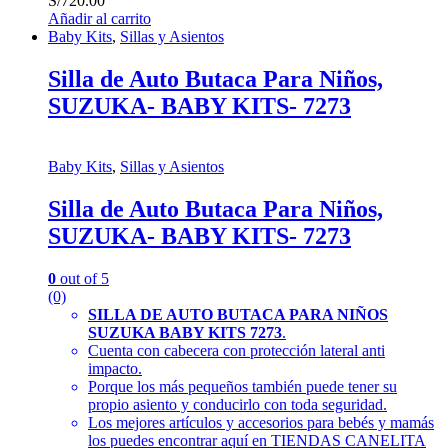
S/
720.00
Añadir al carrito
Baby Kits
,
Sillas y Asientos
Silla de Auto Butaca Para Niños,
SUZUKA- BABY KITS- 7273
Baby Kits
,
Sillas y Asientos
Silla de Auto Butaca Para Niños,
SUZUKA- BABY KITS- 7273
0
out of 5
(0)
SILLA DE AUTO BUTACA PARA NIÑOS
SUZUKA BABY KITS 7273
.
Cuenta con cabecera con protección lateral anti
impacto.
Porque los más pequeños también puede tener su
propio asiento y conducirlo con toda seguridad.
Los mejores artículos y accesorios para bebés y mamás
los puedes encontrar aquí en TIENDAS CANELITA