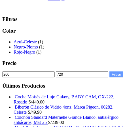
Filtros
Color
Azul-Celeste
(1)
Negro-Plomo
(1)
Rojo-Negro
(1)
Precio
Filtrar
Últimos Productos
Coche Moisés de Lujo Galaxy, BABY CAM, OX-222,
Rosado
S/
440.00
Biberón Clásico de Vidrio 4onz, Marca Pigeon, 00282,
Celeste
S/
49.90
Colchón Standard Maternelle Grande Blanco, antialérgico,
antiácaros, Mat-25
S/
239.00