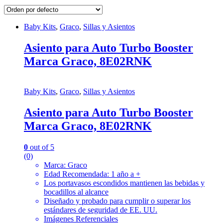
Baby Kits
,
Graco
,
Sillas y Asientos
Asiento para Auto Turbo Booster
Marca Graco, 8E02RNK
Baby Kits
,
Graco
,
Sillas y Asientos
Asiento para Auto Turbo Booster
Marca Graco, 8E02RNK
0
out of 5
(0)
Marca: Graco
Edad Recomendada: 1 año a +
Los portavasos escondidos mantienen las bebidas y
bocadillos al alcance
Diseñado y probado para cumplir o superar los
estándares de seguridad de EE. UU.
Imágenes Referenciales