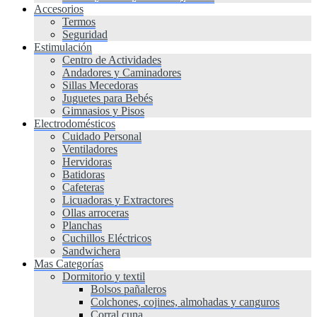
Accesorios
Termos
Seguridad
Estimulación
Centro de Actividades
Andadores y Caminadores
Sillas Mecedoras
Juguetes para Bebés
Gimnasios y Pisos
Electrodomésticos
Cuidado Personal
Ventiladores
Hervidoras
Batidoras
Cafeteras
Licuadoras y Extractores
Ollas arroceras
Planchas
Cuchillos Eléctricos
Sandwichera
Mas Categorías
Dormitorio y textil
Bolsos pañaleros
Colchones, cojines, almohadas y canguros
Corral cuna