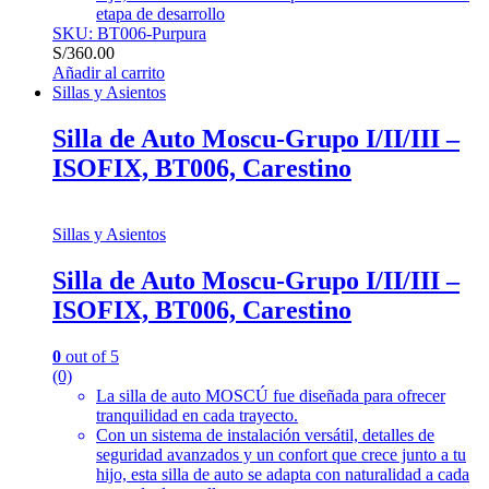
etapa de desarrollo
SKU: BT006-Purpura
S/
360.00
Añadir al carrito
Sillas y Asientos
Silla de Auto Moscu-Grupo I/II/III –
ISOFIX, BT006, Carestino
Sillas y Asientos
Silla de Auto Moscu-Grupo I/II/III –
ISOFIX, BT006, Carestino
0
out of 5
(0)
La silla de auto MOSCÚ fue diseñada para ofrecer
tranquilidad en cada trayecto.
Con un sistema de instalación versátil, detalles de
seguridad avanzados y un confort que crece junto a tu
hijo, esta silla de auto se adapta con naturalidad a cada