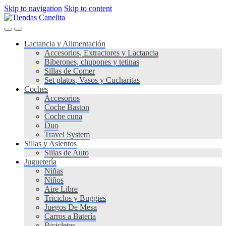
Skip to navigation
Skip to content
Lactancia y Alimentación
Accesorios, Extractores y Lactancia
Biberones, chupones y tetinas
Sillas de Comer
Set platos, Vasos y Cucharitas
Coches
Accesorios
Coche Baston
Coche cuna
Duo
Travel System
Sillas y Asientos
Sillas de Auto
Juguetería
Niñas
Niños
Aire Libre
Triciclos y Buggies
Juegos De Mesa
Carros a Batería
Bicicletas