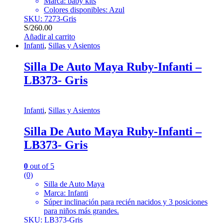
Marca: baby kits
Colores disponibles: Azul
SKU: 7273-Gris
S/
260.00
Añadir al carrito
Infanti
,
Sillas y Asientos
Silla De Auto Maya Ruby-Infanti –
LB373- Gris
Infanti
,
Sillas y Asientos
Silla De Auto Maya Ruby-Infanti –
LB373- Gris
0
out of 5
(0)
Silla de Auto Maya
Marca: Infanti
Súper inclinación para recién nacidos y 3 posiciones
para niños más grandes.
SKU: LB373-Gris