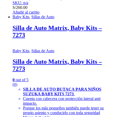
SKU: n/a
S/
260.00
Añadir al carrito
Baby Kits
,
Sillas de Auto
Silla de Auto Matrix, Baby Kits –
7273
Baby Kits
,
Sillas de Auto
Silla de Auto Matrix, Baby Kits –
7273
0
out of 5
(0)
SILLA DE AUTO BUTACA PARA NIÑOS
SUZUKA BABY KITS 7273
.
Cuenta con cabecera con protección lateral anti
impacto.
Porque los más pequeños también puede tener su
propio asiento y conducirlo con toda seguridad