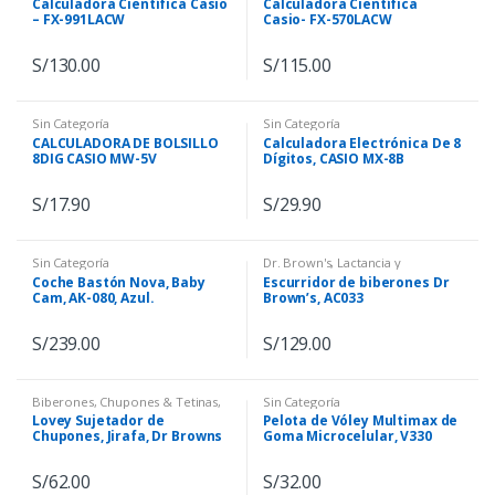
Calculadora Científica Casio
Calculadora Científica
– FX-991LACW
Casio- FX-570LACW
S/
130.00
S/
115.00
Sin Categoría
Sin Categoría
CALCULADORA DE BOLSILLO
Calculadora Electrónica De 8
8DIG CASIO MW-5V
Dígitos, CASIO MX-8B
S/
17.90
S/
29.90
Sin Categoría
Dr. Brown's
,
Lactancia y
Alimentación
,
Sin Categoría
Coche Bastón Nova, Baby
Escurridor de biberones Dr
Cam, AK-080, Azul.
Brown’s, AC033
S/
239.00
S/
129.00
Biberones, Chupones & Tetinas
,
Sin Categoría
Dr. Brown´s
,
Sin Categoría
Lovey Sujetador de
Pelota de Vóley Multimax de
Chupones, Jirafa, Dr Browns
Goma Microcelular, V330
– AC155
S/
62.00
S/
32.00