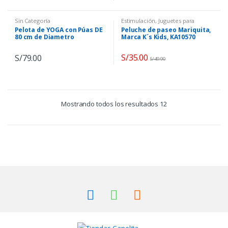
Sin Categoría
Estimulación
,
Juguetes para
Bebés
,
K's Kids
,
Sin Categoría
Pelota de YOGA con Púas DE
Peluche de paseo Mariquita,
80 cm de Diametro
Marca K´s Kids, KA10570
S/
35.00
S/
79.00
S/
49.90
Mostrando todos los resultados 12