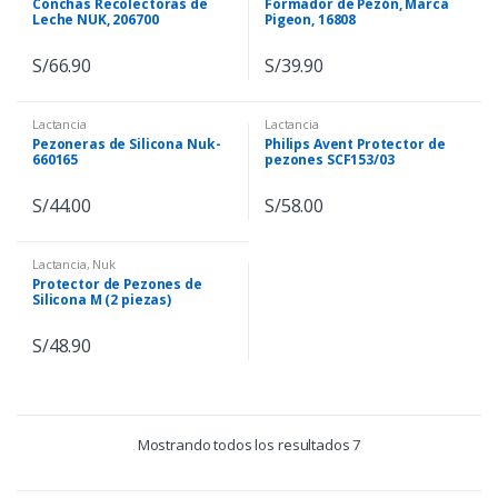
Conchas Recolectoras de
Formador de Pezón, Marca
Leche NUK, 206700
Pigeon, 16808
S/
66.90
S/
39.90
Lactancia
Lactancia
Pezoneras de Silicona Nuk-
Philips Avent Protector de
660165
pezones SCF153/03
S/
44.00
S/
58.00
Lactancia
,
Nuk
Protector de Pezones de
Silicona M (2 piezas)
Nuk,660165
S/
48.90
Mostrando todos los resultados 7