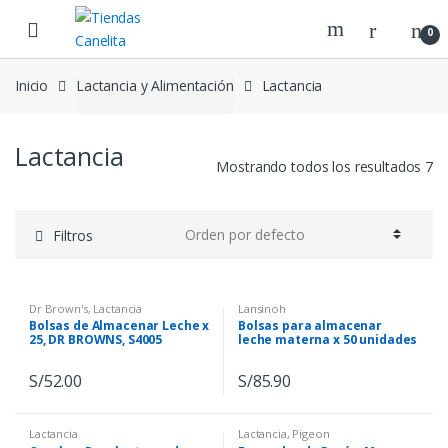
Skip to navigation
Skip to content
0
Inicio
Lactancia y Alimentación
Lactancia
Lactancia
Mostrando todos los resultados 7
Filtros
Dr Brown's
,
Lactancia
Lansinoh
Bolsas de Almacenar Leche x
Bolsas para almacenar
25, DR BROWNS, S4005
leche materna x 50 unidades
– Lansinoh- 20450
S/
52.00
S/
85.90
Lactancia
Lactancia
,
Pigeon