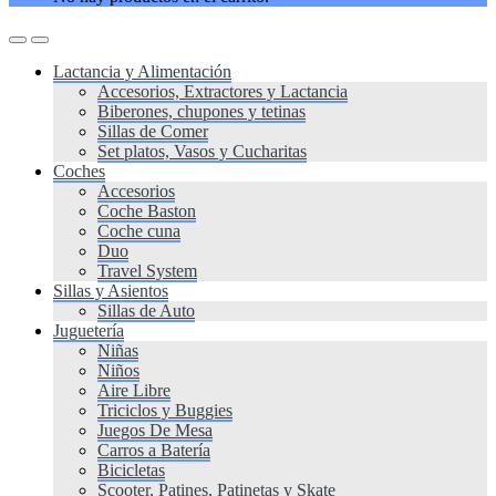
Lactancia y Alimentación
Accesorios, Extractores y Lactancia
Biberones, chupones y tetinas
Sillas de Comer
Set platos, Vasos y Cucharitas
Coches
Accesorios
Coche Baston
Coche cuna
Duo
Travel System
Sillas y Asientos
Sillas de Auto
Juguetería
Niñas
Niños
Aire Libre
Triciclos y Buggies
Juegos De Mesa
Carros a Batería
Bicicletas
Scooter, Patines, Patinetas y Skate