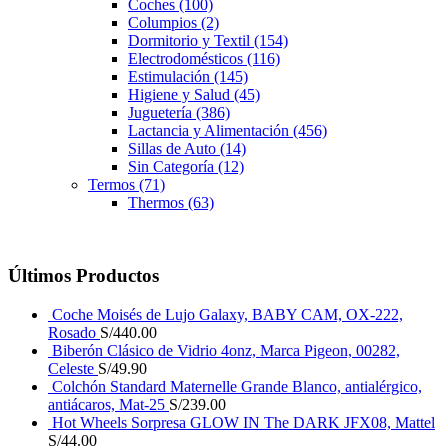
Coches
(100)
Columpios
(2)
Dormitorio y Textil
(154)
Electrodomésticos
(116)
Estimulación
(145)
Higiene y Salud
(45)
Juguetería
(386)
Lactancia y Alimentación
(456)
Sillas de Auto
(14)
Sin Categoría
(12)
Termos
(71)
Thermos
(63)
Últimos Productos
Coche Moisés de Lujo Galaxy, BABY CAM, OX-222,
Rosado
S/
440.00
Biberón Clásico de Vidrio 4onz, Marca Pigeon, 00282,
Celeste
S/
49.90
Colchón Standard Maternelle Grande Blanco, antialérgico,
antiácaros, Mat-25
S/
239.00
Hot Wheels Sorpresa GLOW IN The DARK JFX08, Mattel
S/
44.00