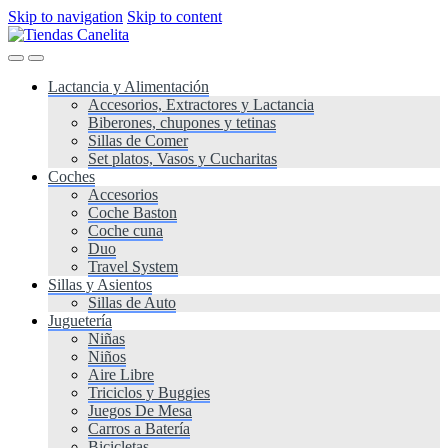
Skip to navigation
Skip to content
Lactancia y Alimentación
Accesorios, Extractores y Lactancia
Biberones, chupones y tetinas
Sillas de Comer
Set platos, Vasos y Cucharitas
Coches
Accesorios
Coche Baston
Coche cuna
Duo
Travel System
Sillas y Asientos
Sillas de Auto
Juguetería
Niñas
Niños
Aire Libre
Triciclos y Buggies
Juegos De Mesa
Carros a Batería
Bicicletas