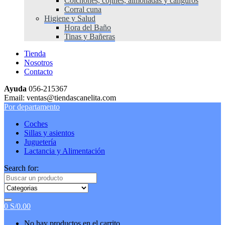
Colchones, cojines, almohadas y canguros
Corral cuna
Higiene y Salud
Hora del Baño
Tinas y Bañeras
Tienda
Nosotros
Contacto
Ayuda
056-215367
Email: ventas@tiendascanelita.com
Por departamento
Coches
Sillas y asientos
Juguetería
Lactancia y Alimentación
Search for:
0
S/
0.00
No hay productos en el carrito.