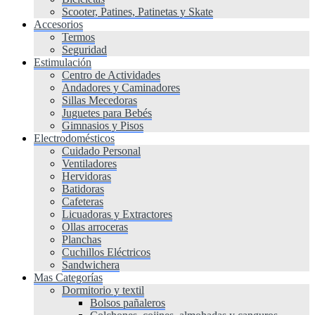
Scooter, Patines, Patinetas y Skate
Accesorios
Termos
Seguridad
Estimulación
Centro de Actividades
Andadores y Caminadores
Sillas Mecedoras
Juguetes para Bebés
Gimnasios y Pisos
Electrodomésticos
Cuidado Personal
Ventiladores
Hervidoras
Batidoras
Cafeteras
Licuadoras y Extractores
Ollas arroceras
Planchas
Cuchillos Eléctricos
Sandwichera
Mas Categorías
Dormitorio y textil
Bolsos pañaleros