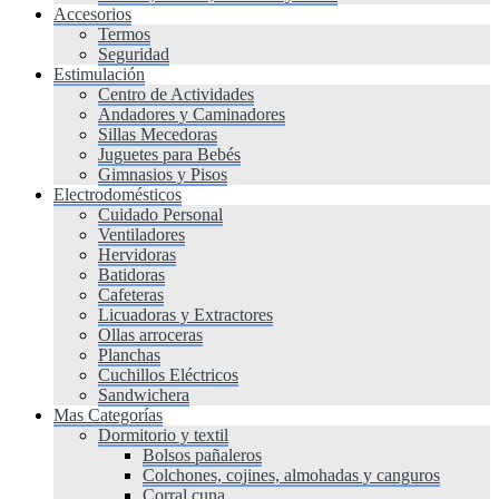
Accesorios
Termos
Seguridad
Estimulación
Centro de Actividades
Andadores y Caminadores
Sillas Mecedoras
Juguetes para Bebés
Gimnasios y Pisos
Electrodomésticos
Cuidado Personal
Ventiladores
Hervidoras
Batidoras
Cafeteras
Licuadoras y Extractores
Ollas arroceras
Planchas
Cuchillos Eléctricos
Sandwichera
Mas Categorías
Dormitorio y textil
Bolsos pañaleros
Colchones, cojines, almohadas y canguros
Corral cuna