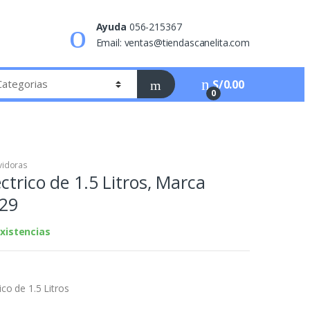
Ayuda
056-215367
Email: ventas@tiendascanelita.com
S/
0.00
0
vidoras
ctrico de 1.5 Litros, Marca
829
xistencias
ico de 1.5 Litros