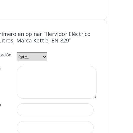
primero en opinar “Hervidor Eléctrico
Litros, Marca Kettle, EN-829”
icación
a
*