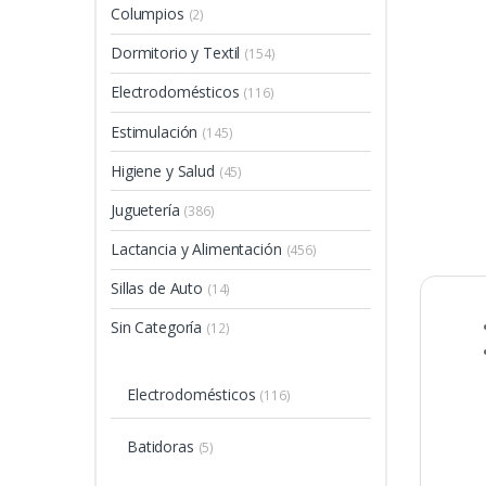
Columpios
(2)
Dormitorio y Textil
(154)
Electrodomésticos
(116)
Estimulación
(145)
Higiene y Salud
(45)
Juguetería
(386)
Lactancia y Alimentación
(456)
Sillas de Auto
(14)
Sin Categoría
(12)
Electrodomésticos
(116)
Batidoras
(5)