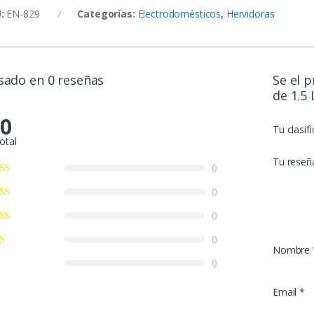
U:
EN-829
Categorías:
Electrodomésticos
,
Hervidoras
sado en 0 reseñas
Se el 
de 1.5 
.0
Tu clasif
otal
Tu reseñ
0
0
0
0
Nombre
0
Email
*