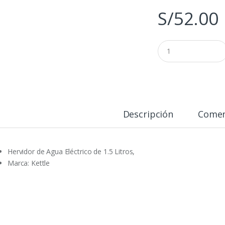
S/
52.00
Q
u
a
n
t
i
t
y
Descripción
Comen
Hervidor de Agua Eléctrico de 1.5 Litros,
Marca: Kettle