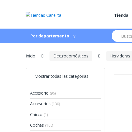
Skip to navigation
Skip to content
Tienda
S
Por departamento
e
a
r
c
Inicio
Electrodomésticos
Hervidoras
h
f
o
r
Mostrar todas las categorías
:
Accesorio
(96)
Accesorios
(130)
Chicco
(1)
Coches
(100)