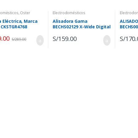
domésticos
,
Oster
Electrodomésticos
Electrodo
la Eléctrica, Marca
Alisadora Gama
ALISAD
, CKSTGR4768
BECHS02129 X-Wide Digital
BECHS00
KeraShine
TITANI
9.00
S/
159.00
S/
170.
S/
289.00