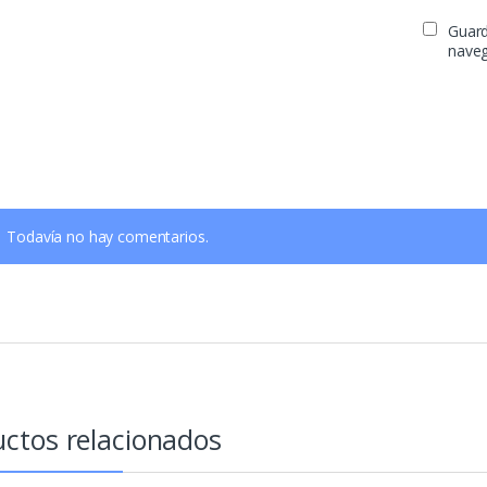
Guard
naveg
Todavía no hay comentarios.
ctos relacionados