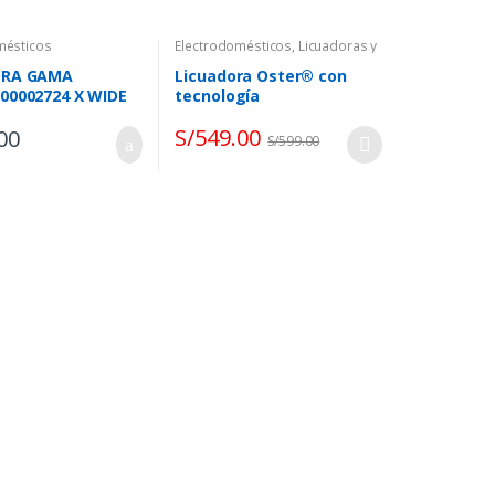
mésticos
Electrodomésticos
,
Licuadoras y
Extractores
,
Oster
ORA GAMA
Licuadora Oster® con
00002724 X WIDE
tecnología
O
reversible,BLSTPYG12
S/
549.00
00
S/
599.00