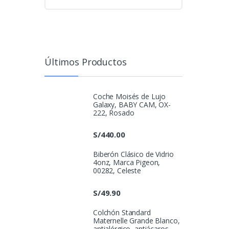
Últimos Productos
Coche Moisés de Lujo
Galaxy, BABY CAM, OX-
222, Rosado
S/
440.00
Biberón Clásico de Vidrio
4onz, Marca Pigeon,
00282, Celeste
S/
49.90
Colchón Standard
Maternelle Grande Blanco,
antialérgico, antiácaros,