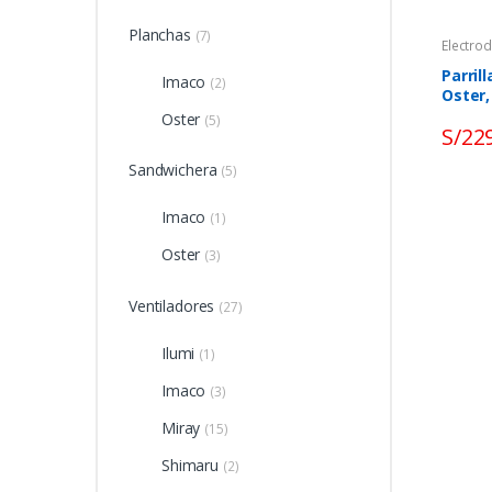
Planchas
(7)
Electro
Parril
Imaco
(2)
Oster
Oster
(5)
S/
22
Sandwichera
(5)
Imaco
(1)
Oster
(3)
Ventiladores
(27)
Ilumi
(1)
Imaco
(3)
Miray
(15)
Shimaru
(2)