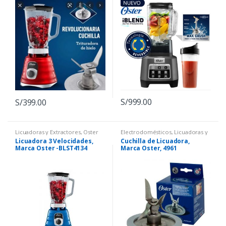
S/
999.00
S/
399.00
Licuadoras y Extractores
,
Oster
Electrodomésticos
,
Licuadoras y
Extractores
,
Oster
Licuadora 3 Velocidades,
Cuchilla de Licuadora,
Marca Oster -BLST4134
Marca Oster, 4961