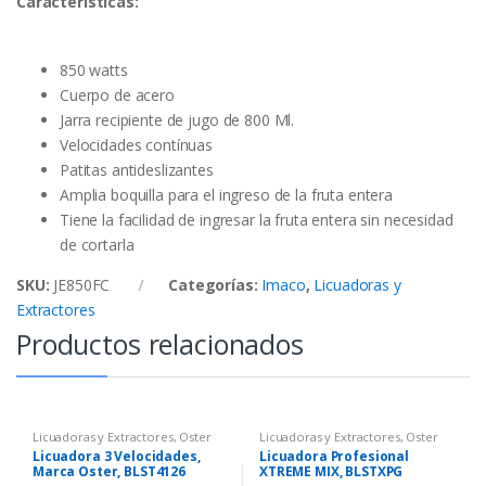
Características:
850 watts
Cuerpo de acero
Jarra recipiente de jugo de 800 Ml.
Velocidades contínuas
Patitas antideslizantes
Amplia boquilla para el ingreso de la fruta entera
Tiene la facilidad de ingresar la fruta entera sin necesidad
de cortarla
SKU:
JE850FC
Categorías:
Imaco
,
Licuadoras y
Extractores
Productos relacionados
Licuadoras y Extractores
,
Oster
Licuadoras y Extractores
,
Oster
Licuadora 3 Velocidades,
Licuadora Profesional
Marca Oster, BLST4126
XTREME MIX, BLSTXPG