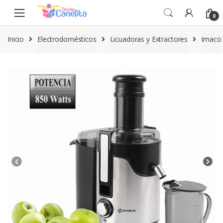
Skip to navigation
Skip to content
0
Inicio
Electrodomésticos
Licuadoras y Extractores
Imaco