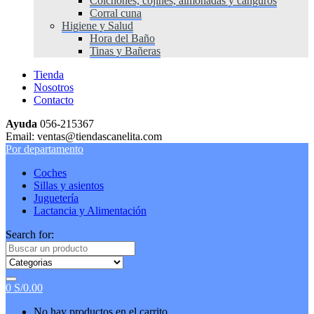
Colchones, cojines, almohadas y canguros
Corral cuna
Higiene y Salud
Hora del Baño
Tinas y Bañeras
Tienda
Nosotros
Contacto
Ayuda
056-215367
Email: ventas@tiendascanelita.com
Por departamento
Coches
Sillas y asientos
Juguetería
Lactancia y Alimentación
Search for:
0
S/
0.00
No hay productos en el carrito.