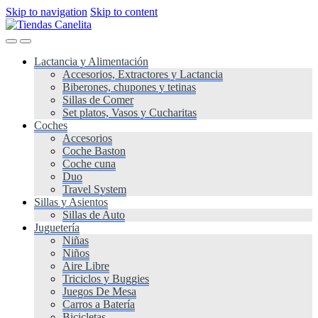
Skip to navigation
Skip to content
Lactancia y Alimentación
Accesorios, Extractores y Lactancia
Biberones, chupones y tetinas
Sillas de Comer
Set platos, Vasos y Cucharitas
Coches
Accesorios
Coche Baston
Coche cuna
Duo
Travel System
Sillas y Asientos
Sillas de Auto
Juguetería
Niñas
Niños
Aire Libre
Triciclos y Buggies
Juegos De Mesa
Carros a Batería
Bicicletas