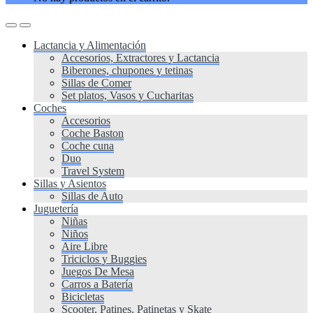
Lactancia y Alimentación
Accesorios, Extractores y Lactancia
Biberones, chupones y tetinas
Sillas de Comer
Set platos, Vasos y Cucharitas
Coches
Accesorios
Coche Baston
Coche cuna
Duo
Travel System
Sillas y Asientos
Sillas de Auto
Juguetería
Niñas
Niños
Aire Libre
Triciclos y Buggies
Juegos De Mesa
Carros a Batería
Bicicletas
Scooter, Patines, Patinetas y Skate