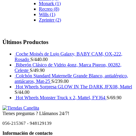
Monark
(1)
Recreo
(8)
Wills
(1)
Zprinter
(2)
Últimos Productos
Coche Moisés de Lujo Galaxy, BABY CAM, OX-222,
Rosado
S/
440.00
Biberón Clásico de Vidrio 4onz, Marca Pigeon, 00282,
Celeste
S/
49.90
Colchón Standard Maternelle Grande Blanco, antialérgico,
antiácaros, Mat-25
S/
239.00
Hot Wheels Sorpresa GLOW IN The DARK JFX08, Mattel
S/
44.00
Hot Wheels Monster Truck x 2, Mattel, FYJ64
S/
69.90
Tienes preguntas ? Llámanos 24/7!
056-215367 - 948129139
Información de contacto