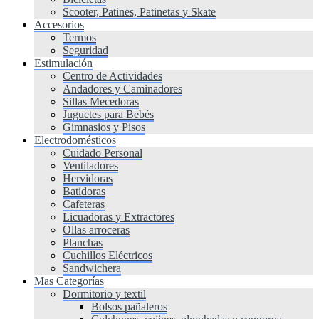
Scooter, Patines, Patinetas y Skate
Accesorios
Termos
Seguridad
Estimulación
Centro de Actividades
Andadores y Caminadores
Sillas Mecedoras
Juguetes para Bebés
Gimnasios y Pisos
Electrodomésticos
Cuidado Personal
Ventiladores
Hervidoras
Batidoras
Cafeteras
Licuadoras y Extractores
Ollas arroceras
Planchas
Cuchillos Eléctricos
Sandwichera
Mas Categorías
Dormitorio y textil
Bolsos pañaleros