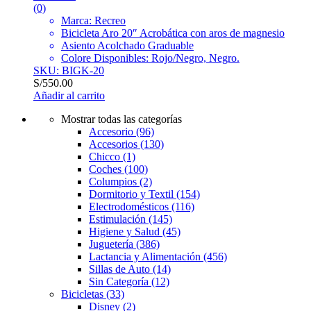
(0)
Marca: Recreo
Bicicleta Aro 20″ Acrobática con aros de magnesio
Asiento Acolchado Graduable
Colore Disponibles: Rojo/Negro, Negro.
SKU: BIGK-20
S/
550.00
Añadir al carrito
Mostrar todas las categorías
Accesorio
(96)
Accesorios
(130)
Chicco
(1)
Coches
(100)
Columpios
(2)
Dormitorio y Textil
(154)
Electrodomésticos
(116)
Estimulación
(145)
Higiene y Salud
(45)
Juguetería
(386)
Lactancia y Alimentación
(456)
Sillas de Auto
(14)
Sin Categoría
(12)
Bicicletas
(33)
Disney
(2)