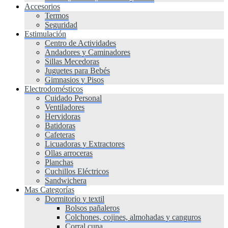
Accesorios
Termos
Seguridad
Estimulación
Centro de Actividades
Andadores y Caminadores
Sillas Mecedoras
Juguetes para Bebés
Gimnasios y Pisos
Electrodomésticos
Cuidado Personal
Ventiladores
Hervidoras
Batidoras
Cafeteras
Licuadoras y Extractores
Ollas arroceras
Planchas
Cuchillos Eléctricos
Sandwichera
Mas Categorías
Dormitorio y textil
Bolsos pañaleros
Colchones, cojines, almohadas y canguros
Corral cuna