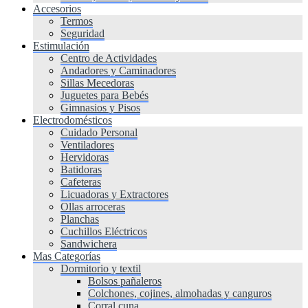
Accesorios
Termos
Seguridad
Estimulación
Centro de Actividades
Andadores y Caminadores
Sillas Mecedoras
Juguetes para Bebés
Gimnasios y Pisos
Electrodomésticos
Cuidado Personal
Ventiladores
Hervidoras
Batidoras
Cafeteras
Licuadoras y Extractores
Ollas arroceras
Planchas
Cuchillos Eléctricos
Sandwichera
Mas Categorías
Dormitorio y textil
Bolsos pañaleros
Colchones, cojines, almohadas y canguros
Corral cuna