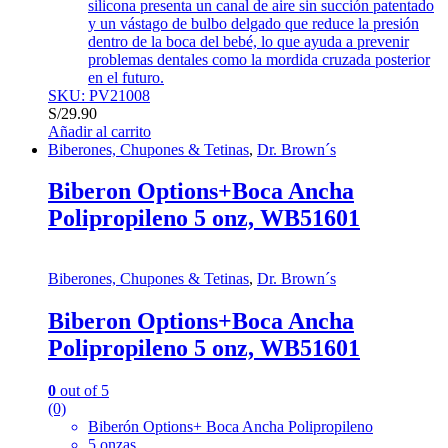
silicona presenta un canal de aire sin succión patentado
y un vástago de bulbo delgado que reduce la presión
dentro de la boca del bebé, lo que ayuda a prevenir
problemas dentales como la mordida cruzada posterior
en el futuro.
SKU: PV21008
S/
29.90
Añadir al carrito
Biberones, Chupones & Tetinas
,
Dr. Brown´s
Biberon Options+Boca Ancha
Polipropileno 5 onz, WB51601
Biberones, Chupones & Tetinas
,
Dr. Brown´s
Biberon Options+Boca Ancha
Polipropileno 5 onz, WB51601
0
out of 5
(0)
Biberón Options+ Boca Ancha Polipropileno
5 onzas