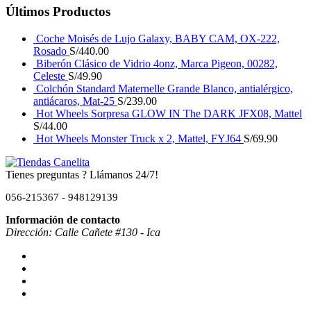
Últimos Productos
Coche Moisés de Lujo Galaxy, BABY CAM, OX-222,
Rosado
S/
440.00
Biberón Clásico de Vidrio 4onz, Marca Pigeon, 00282,
Celeste
S/
49.90
Colchón Standard Maternelle Grande Blanco, antialérgico,
antiácaros, Mat-25
S/
239.00
Hot Wheels Sorpresa GLOW IN The DARK JFX08, Mattel
S/
44.00
Hot Wheels Monster Truck x 2, Mattel, FYJ64
S/
69.90
Tienes preguntas ? Llámanos 24/7!
056-215367 - 948129139
Información de contacto
Dirección: Calle Cañete #130 - Ica