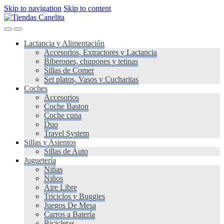
Skip to navigation
Skip to content
Lactancia y Alimentación
Accesorios, Extractores y Lactancia
Biberones, chupones y tetinas
Sillas de Comer
Set platos, Vasos y Cucharitas
Coches
Accesorios
Coche Baston
Coche cuna
Duo
Travel System
Sillas y Asientos
Sillas de Auto
Juguetería
Niñas
Niños
Aire Libre
Triciclos y Buggies
Juegos De Mesa
Carros a Batería
Bicicletas