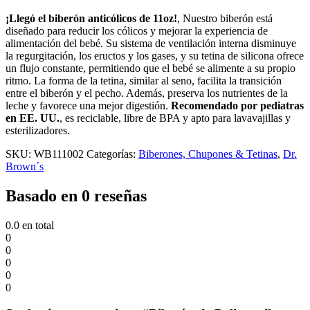
¡Llegó el biberón anticólicos
de 11oz!
, Nuestro biberón está
diseñado para reducir los cólicos y mejorar la experiencia de
alimentación del bebé. Su sistema de ventilación interna disminuye
la regurgitación, los eructos y los gases, y su tetina de silicona ofrece
un flujo constante, permitiendo que el bebé se alimente a su propio
ritmo. La forma de la tetina, similar al seno, facilita la transición
entre el biberón y el pecho. Además, preserva los nutrientes de la
leche y favorece una mejor digestión.
Recomendado por pediatras
en EE. UU.
, es reciclable, libre de BPA y apto para lavavajillas y
esterilizadores.
SKU:
WB111002
Categorías:
Biberones, Chupones & Tetinas
,
Dr.
Brown´s
Basado en 0 reseñas
0.0
en total
0
0
0
0
0