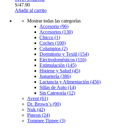
S/
47.90
Añadir al carrito
Mostrar todas las categorías
Accesorio
(96)
Accesorios
(130)
Chicco
(1)
Coches
(100)
Columpios
(2)
Dormitorio y Textil
(154)
Electrodomésticos
(116)
Estimulación
(145)
Higiene y Salud
(45)
Juguetería
(386)
Lactancia y Alimentación
(456)
Sillas de Auto
(14)
Sin Categoría
(12)
Avent
(61)
Dr. Brown´s
(90)
Nuk
(42)
Pigeon
(24)
Tommee Tippee
(3)