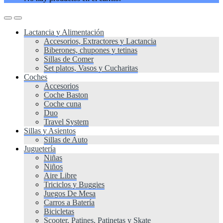
Lactancia y Alimentación
Accesorios, Extractores y Lactancia
Biberones, chupones y tetinas
Sillas de Comer
Set platos, Vasos y Cucharitas
Coches
Accesorios
Coche Baston
Coche cuna
Duo
Travel System
Sillas y Asientos
Sillas de Auto
Juguetería
Niñas
Niños
Aire Libre
Triciclos y Buggies
Juegos De Mesa
Carros a Batería
Bicicletas
Scooter, Patines, Patinetas y Skate