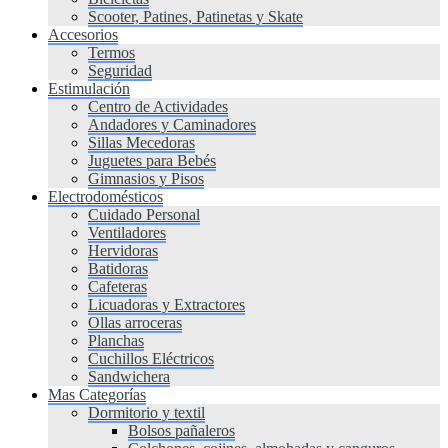
Scooter, Patines, Patinetas y Skate
Accesorios
Termos
Seguridad
Estimulación
Centro de Actividades
Andadores y Caminadores
Sillas Mecedoras
Juguetes para Bebés
Gimnasios y Pisos
Electrodomésticos
Cuidado Personal
Ventiladores
Hervidoras
Batidoras
Cafeteras
Licuadoras y Extractores
Ollas arroceras
Planchas
Cuchillos Eléctricos
Sandwichera
Mas Categorías
Dormitorio y textil
Bolsos pañaleros