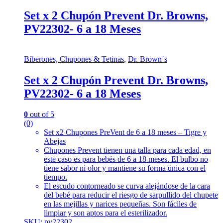
Set x 2 Chupón Prevent Dr. Browns,
PV22302- 6 a 18 Meses
Biberones, Chupones & Tetinas
,
Dr. Brown´s
Set x 2 Chupón Prevent Dr. Browns,
PV22302- 6 a 18 Meses
0
out of 5
(0)
Set x2 Chupones PreVent de 6 a 18 meses – Tigre y
Abejas
Chupones Prevent tienen una talla para cada edad, en
este caso es para bebés de 6 a 18 meses. El bulbo no
tiene sabor ni olor y mantiene su forma única con el
tiempo.
El escudo contorneado se curva alejándose de la cara
del bebé para reducir el riesgo de sarpullido del chupete
en las mejillas y narices pequeñas. Son fáciles de
limpiar y son aptos para el esterilizador.
SKU: pv22302