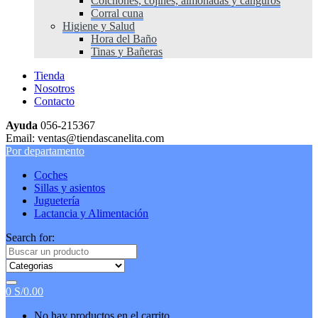
Colchones, cojines, almohadas y canguros
Corral cuna
Higiene y Salud
Hora del Baño
Tinas y Bañeras
Tienda
Nosotros
Contacto
Ayuda
056-215367
Email: ventas@tiendascanelita.com
Por departamento
Coches
Sillas y asientos
Juguetería
Lactancia y Alimentación
Search for:
0
S/
0.00
No hay productos en el carrito.