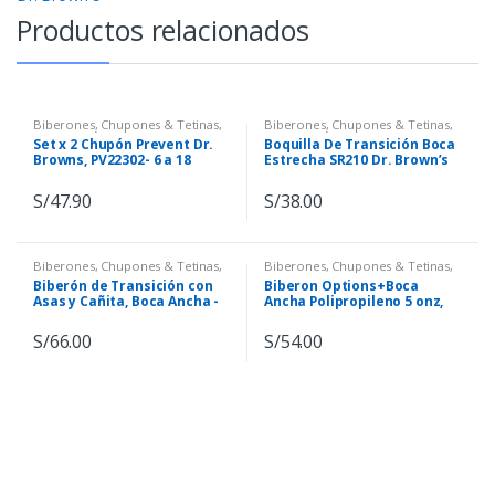
Productos relacionados
Biberones, Chupones & Tetinas
,
Biberones, Chupones & Tetinas
,
Dr. Brown´s
Dr. Brown´s
Set x 2 Chupón Prevent Dr.
Boquilla De Transición Boca
Browns, PV22302- 6 a 18
Estrecha SR210 Dr. Brown’s
Meses
S/
47.90
S/
38.00
Biberones, Chupones & Tetinas
,
Biberones, Chupones & Tetinas
,
Dr. Brown´s
Dr. Brown´s
Biberón de Transición con
Biberon Options+Boca
Asas y Cañita, Boca Ancha -
Ancha Polipropileno 5 onz,
WB91011
WB51601
S/
66.00
S/
54.00