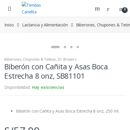
Skip to navigation
Skip to content
0
Inicio
Lactancia y Alimentación
Biberones, Chupones & Teti
Biberones, Chupones & Tetinas
,
Dr. Brown´s
Biberón con Cañita y Asas Boca
Estrecha 8 onz, SB81101
Disponibilidad:
Hay existencias
Biberón con Cañita y Asas Boca Estrecha 8 onz, 250 ml.