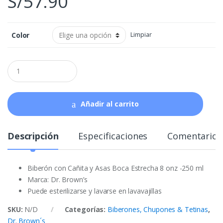
S/
57.90
Color
Limpiar
Q
u
a
n
t
Añadir al carrito
i
t
y
Descripción
Especificaciones
Comentarios
Biberón con Cañita y Asas Boca Estrecha 8 onz -250 ml
Marca: Dr. Brown’s
Puede esterilizarse y lavarse en lavavajillas
SKU:
N/D
Categorías:
Biberones, Chupones & Tetinas
,
Dr. Brown´s