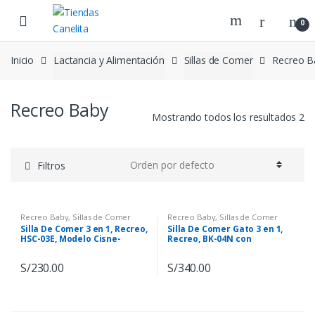
Skip to navigation
Skip to content
0
Inicio
Lactancia y Alimentación
Sillas de Comer
Recreo B
Recreo Baby
Mostrando todos los resultados 2
Filtros
Recreo Baby
,
Sillas de Comer
Recreo Baby
,
Sillas de Comer
Silla De Comer 3 en 1, Recreo,
Silla De Comer Gato 3 en 1,
HSC-03E, Modelo Cisne-
Recreo, BK-04N con
Elefante
Bluetooth
S/
230.00
S/
340.00