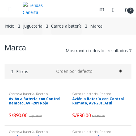
Skip to navigation
Skip to content
0
Inicio
Juguetería
Carros a batería
Marca
Marca
Mostrando todos los resultados 7
Filtros
Carros a batería
,
Recreo
Carros a batería
,
Recreo
Avión a Batería con Control
Avión a Batería con Control
Remoto, AVI-201 Rojo
Remoto, AVI-201, Azul
S/
890.00
S/
890.00
S/
1,150.00
S/
1,150.00
Carros a batería
,
Recreo
Carros a batería
,
Recreo