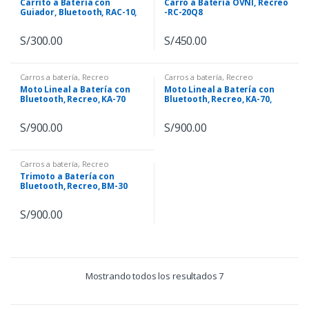
Carrito a Batería con
Carro a Batería OVNI, Recreo
Guiador, Bluetooth, RAC-10,
-RC-20Q8
Verde
S/
300.00
S/
450.00
Carros a batería
,
Recreo
Carros a batería
,
Recreo
Moto Lineal a Batería con
Moto Lineal a Batería con
Bluetooth, Recreo, KA-70
Bluetooth, Recreo, KA-70,
Rojo
S/
900.00
S/
900.00
Carros a batería
,
Recreo
Trimoto a Batería con
Bluetooth, Recreo, BM-30
S/
900.00
Mostrando todos los resultados 7