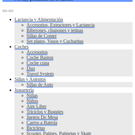
Lactancia y Alimentación
Accesorios, Extractores y Lactancia
Biberones, chupones y tetinas
Sillas de Comer
Set platos, Vasos y Cucharitas
Coches
Accesorios
Coche Baston
Coche cuna
Duo
Travel System
Sillas y Asientos
Sillas de Auto
Juguetería
Niñas
Niños
Aire Libre
Triciclos y Buggies
Juegos De Mesa
Carros a Batería
Bicicletas
Scooter, Patines, Patinetas y Skate