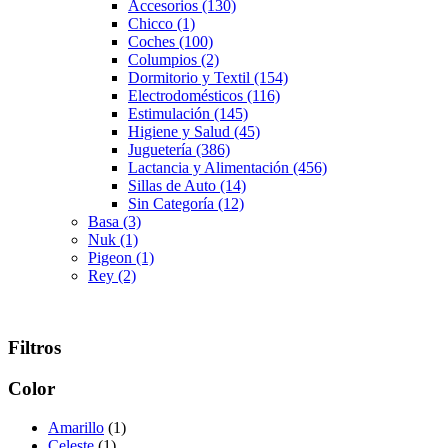
Accesorios
(130)
Chicco
(1)
Coches
(100)
Columpios
(2)
Dormitorio y Textil
(154)
Electrodomésticos
(116)
Estimulación
(145)
Higiene y Salud
(45)
Juguetería
(386)
Lactancia y Alimentación
(456)
Sillas de Auto
(14)
Sin Categoría
(12)
Basa
(3)
Nuk
(1)
Pigeon
(1)
Rey
(2)
Filtros
Color
Amarillo
(1)
Celeste
(1)