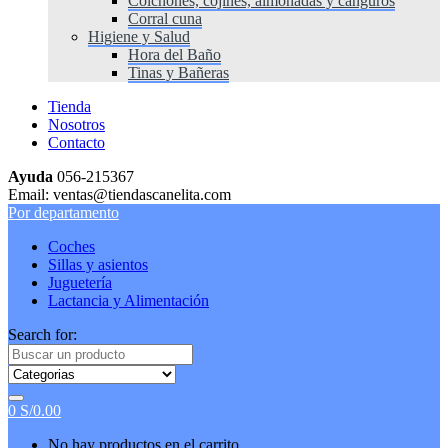
Colchones, cojines, almohadas y canguros
Corral cuna
Higiene y Salud
Hora del Baño
Tinas y Bañeras
Tienda
Nosotros
Contacto
Ayuda
056-215367
Email: ventas@tiendascanelita.com
Por departamento
Coches
Sillas y asientos
Juguetería
Lactancia y Alimentación
Search for:
0
S/
0.00
No hay productos en el carrito.