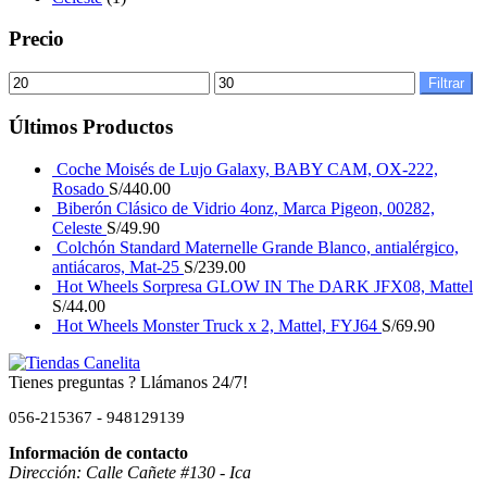
Precio
Filtrar
Últimos Productos
Coche Moisés de Lujo Galaxy, BABY CAM, OX-222,
Rosado
S/
440.00
Biberón Clásico de Vidrio 4onz, Marca Pigeon, 00282,
Celeste
S/
49.90
Colchón Standard Maternelle Grande Blanco, antialérgico,
antiácaros, Mat-25
S/
239.00
Hot Wheels Sorpresa GLOW IN The DARK JFX08, Mattel
S/
44.00
Hot Wheels Monster Truck x 2, Mattel, FYJ64
S/
69.90
Tienes preguntas ? Llámanos 24/7!
056-215367 - 948129139
Información de contacto
Dirección: Calle Cañete #130 - Ica