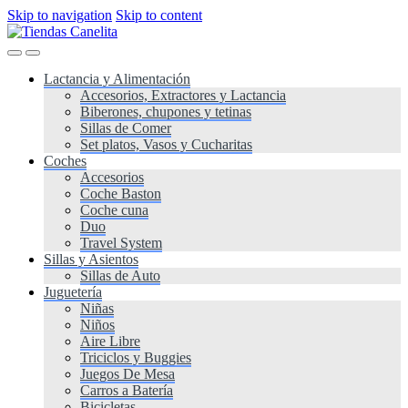
Skip to navigation
Skip to content
Lactancia y Alimentación
Accesorios, Extractores y Lactancia
Biberones, chupones y tetinas
Sillas de Comer
Set platos, Vasos y Cucharitas
Coches
Accesorios
Coche Baston
Coche cuna
Duo
Travel System
Sillas y Asientos
Sillas de Auto
Juguetería
Niñas
Niños
Aire Libre
Triciclos y Buggies
Juegos De Mesa
Carros a Batería
Bicicletas