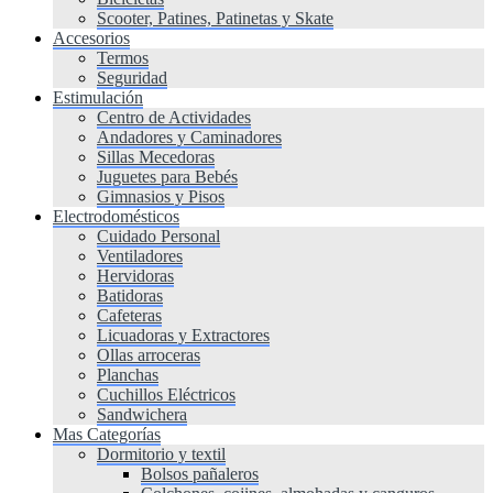
Scooter, Patines, Patinetas y Skate
Accesorios
Termos
Seguridad
Estimulación
Centro de Actividades
Andadores y Caminadores
Sillas Mecedoras
Juguetes para Bebés
Gimnasios y Pisos
Electrodomésticos
Cuidado Personal
Ventiladores
Hervidoras
Batidoras
Cafeteras
Licuadoras y Extractores
Ollas arroceras
Planchas
Cuchillos Eléctricos
Sandwichera
Mas Categorías
Dormitorio y textil
Bolsos pañaleros