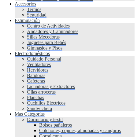
Accesorios
Termos
Seguridad
Estimulación
Centro de Actividades
Andadores y Caminadores
Sillas Mecedoras
Juguetes para Bebés
Gimnasios y Pisos
Electrodomésticos
Cuidado Personal
Ventiladores
Hervidoras
Batidoras
Cafeteras
Licuadoras y Extractores
Ollas arroceras
Planchas
Cuchillos Eléctricos
Sandwichera
Mas Categorías
Dormitorio y textil
Bolsos pañaleros
Colchones, cojines, almohadas y canguros
Corral cuna